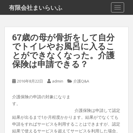
S
有限会社まいらいふ
TOGGLE
k
i
p
t
67歳の母が骨折をして自分
o
でトイレやお風呂に入るこ
m
a
とができなくなった。介護
i
保険は申請できる？
n
c
o
2016年8月22日
admin
介護Q&A
n
t
介護保険の申請の対象になりま
e
す。
n
介護保険は申請して認定
t
結果が出るまで1か月程度かかります。結果がでなくても
申請をすればサービスを利用することはできますが、認定
結果で使えるサービスを超えてサービスを利用した場合、