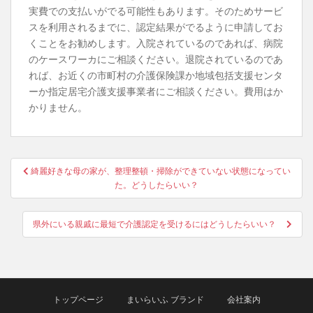
実費での支払いがでる可能性もあります。そのためサービ
スを利用されるまでに、認定結果がでるように申請してお
くことをお勧めします。入院されているのであれば、病院
のケースワーカにご相談ください。退院されているのであ
れば、お近くの市町村の介護保険課か地域包括支援センタ
ーか指定居宅介護支援事業者にご相談ください。費用はか
かりません。
投
綺麗好きな母の家が、整理整頓・掃除ができていない状態になってい
稿
た。どうしたらいい？
ナ
ビ
県外にいる親戚に最短で介護認定を受けるにはどうしたらいい？
ゲ
ー
シ
ョ
トップページ
まいらいふ ブランド
会社案内
ン